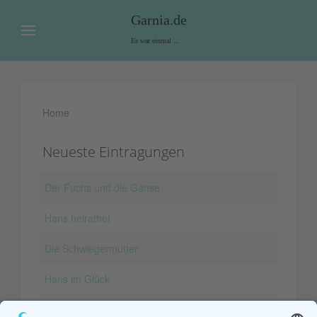
Garnia.de
Es war einmal ...
Home
Neueste Eintragungen
Der Fuchs und die Gänse
Hans heirathet
Die Schwiegermutter
Hans im Glück
Die Sternthaler