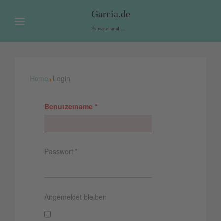
Garnia.de
Es war einmal ...
Home
Login
Benutzername
*
Passwort
*
Angemeldet bleiben