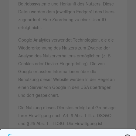
Betriebssysteme und Herkunft des Nutzers. Diese
Daten werden dem jeweiligen Endgerät des Users
zugeordnet. Eine Zuordnung zu einer User-ID
erfolgt nicht.
Google Analytics verwendet Technologien, die die
Wiedererkennung des Nutzers zum Zwecke der
Analyse des Nutzerverhaltens ermöglichen (z. B.
Cookies oder Device-Fingerprinting). Die von
Google erfassten Informationen über die
Benutzung dieser Website werden in der Regel an
einen Server von Google in den USA übertragen
und dort gespeichert.
Die Nutzung dieses Dienstes erfolgt auf Grundlage
Ihrer Einwilligung nach Art. 6 Abs. 1 lit. a DSGVO
und § 25 Abs. 1 TTDSG. Die Einwilligung ist
jederzeit widerrufbar.