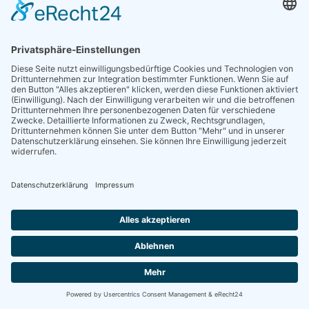
Die Datenübertragung in die USA wird auf die
Standardvertragsklauseln der EU-Kommission
gestützt. Details finden Sie hier:
https://privacy.google.com/businesses/controllerterms/mccs/
.
IP Anonymisierung
Wir haben auf dieser Website die Funktion IP-
Anonymisierung aktiviert. Dadurch wird Ihre IP-
Adresse von Google innerhalb von Mitgliedstaaten
der Europäischen Union oder in anderen
Vertragsstaaten des Abkommens über den
Europäischen Wirtschaftsraum vor der Übermittlung
in die USA gekürzt. Nur in Ausnahmefällen wird die
volle IP-Adresse an einen Server von Google in den
USA übertragen und dort gekürzt. Im Auftrag des
Betreibers dieser Website wird Google diese