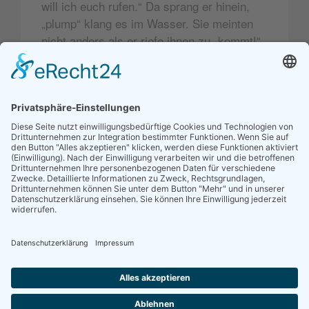
will ich euch rufen.“ Da sprang er hinein,
„plump“ klang es im Wasser. Sie meinten
nicht anders als er riefe ihnen zu „kommt!“
und der ganze Haufe stürzte in einer Hast
hinter ihm drein. Da war das Dorf
ausgestorben, und Bürle als der einzige
Erbe ward ein reicher Mann.
Alle Geschichten
Impressum
Datenschutz
Login