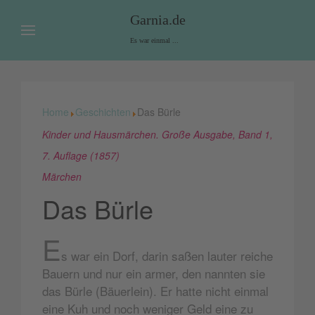
Garnia.de
Es war einmal ...
Home
Geschichten
Das Bürle
Kinder und Hausmärchen. Große Ausgabe, Band 1,
7. Auflage (1857)
Märchen
Das Bürle
E
s war ein Dorf, darin saßen lauter reiche
Bauern und nur ein armer, den nannten sie
das Bürle (Bäuerlein). Er hatte nicht einmal
eine Kuh und noch weniger Geld eine zu