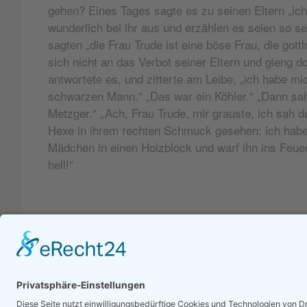
gehen? Eines Tages sagte es zu seinen Eltern „ich 
wunderlich bei ihr aus und erzählen es seien so s
sagten „die Frau Trude ist eine böse Frau, die got
sich nicht an das Verbot seiner Eltern und gieng d
antwortete es, und zitterte am Leibe, „ich habe m
schwarzen Mann.“ „Das war ein Köhler.“ „Dann sah
Metzger.“ „Ach, Frau Trude, mir grauste, ich sah d
Hexe in ihrem rechten Schmuck gesehen: ich habe s
Mädchen in einen Holzblock und warf ihn ins Feuer.
hell!“