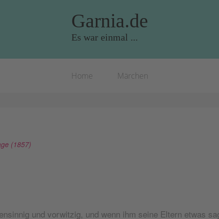
Garnia.de
Es war einmal ...
Home
Märchen
age (1857)
ensinnig und vorwitzig, und wenn ihm seine Eltern etwas sag