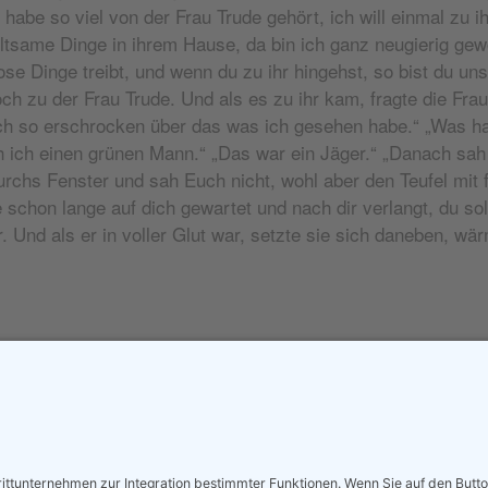
habe so viel von der Frau Trude gehört, ich will einmal zu 
eltsame Dinge in ihrem Hause, da bin ich ganz neugierig gewo
tlose Dinge treibt, und wenn du zu ihr hingehst, so bist du 
och zu der Frau Trude. Und als es zu ihr kam, fragte die Fra
ich so erschrocken über das was ich gesehen habe.“ „Was ha
 ich einen grünen Mann.“ „Das war ein Jäger.“ „Danach sah 
urchs Fenster und sah Euch nicht, wohl aber den Teufel mit f
chon lange auf dich gewartet und nach dir verlangt, du sol
 Und als er in voller Glut war, setzte sie sich daneben, wä
Alle Geschichten
Impressum
Datenschutz
Login